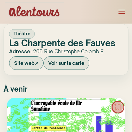
Théâtre
La Charpente des Fauves
Adresse:
206 Rue Christophe Colomb E
Site web
↗
Voir sur la carte
À venir