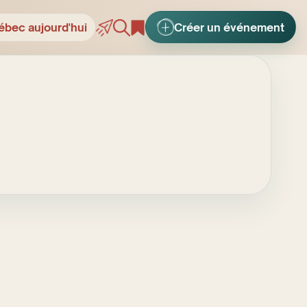
ébec aujourd'hui
Créer un événement