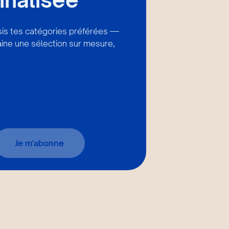
isis tes catégories préférées —
ine une sélection sur mesure,
Je m'abonne