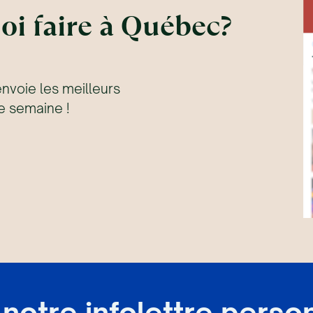
oi faire à Québec?
envoie les meilleurs
 semaine !
notre infolettre perso