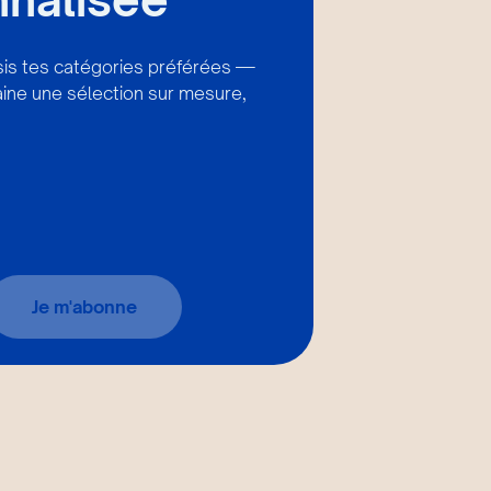
isis tes catégories préférées —
ine une sélection sur mesure,
Je m'abonne