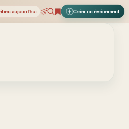
ébec aujourd'hui
Créer un événement