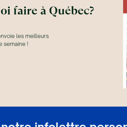
oi faire à Québec?
envoie les meilleurs
 semaine !
notre infolettre perso