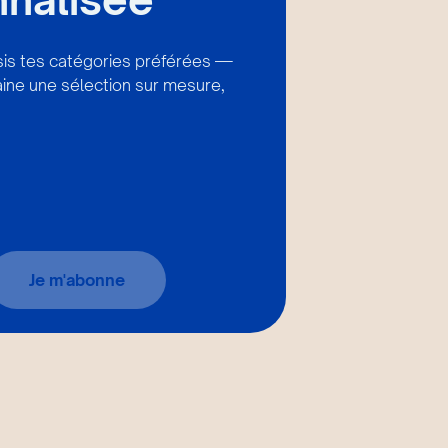
isis tes catégories préférées —
ine une sélection sur mesure,
Je m'abonne