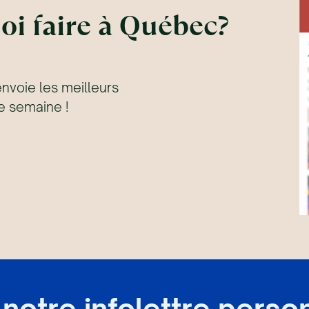
oi faire à Québec?
envoie les meilleurs
 semaine !
notre infolettre perso