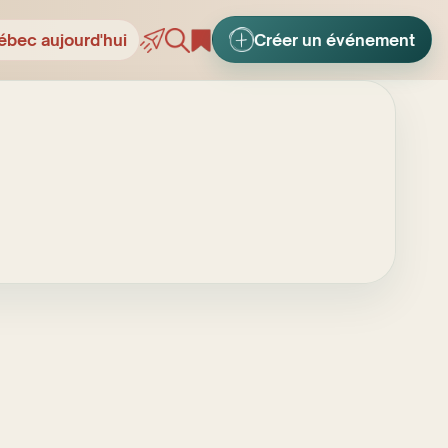
ébec aujourd'hui
Créer un événement