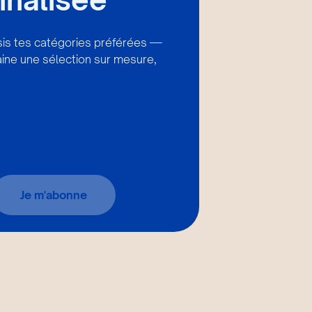
isis tes catégories préférées —
ine une sélection sur mesure,
Je m'abonne