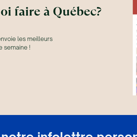
oi faire à Québec?
envoie les meilleurs
 semaine !
notre infolettre perso